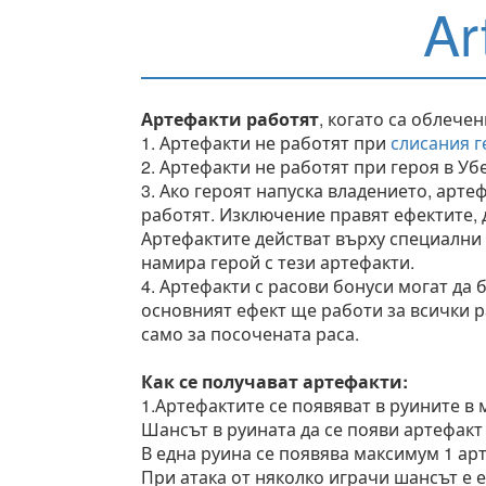
Ar
Артефакти работят
, когато са облечен
1. Артефакти не работят при
слисания г
2. Артефакти не работят при героя в У
3. Ако героят напуска владението, арте
работят. Изключение правят ефектите, 
Артефактите действат върху специални ю
намира герой с тези артефакти.
4. Артефакти с расови бонуси могат да 
основният ефект ще работи за всички р
само за посочената раса.
Как се получават артефакти:
1.Артефактите се появяват в руините в 
Шансът в руината да се появи артефакт 
В една руина се появява максимум 1 ар
При атака от няколко играчи шансът е ед